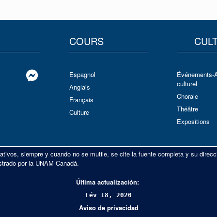
COURS
CUL
Espagnol
Événements-
culturel
Anglais
Chorale
Français
Théâtre
Culture
Expositions
ativos, siempre y cuando no se mutile, se cite la fuente completa y su direcc
inistrado por la UNAM-Canadá.
Última actualización:
Fév 18, 2020
Aviso de privacidad