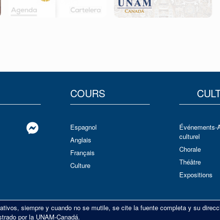
COURS
CUL
Espagnol
Événements-
culturel
Anglais
Chorale
Français
Théâtre
Culture
Expositions
ativos, siempre y cuando no se mutile, se cite la fuente completa y su direcc
inistrado por la UNAM-Canadá.