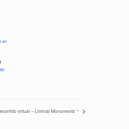
o en
4
ap
ecorrido virtual – Liminal Monuments’ “