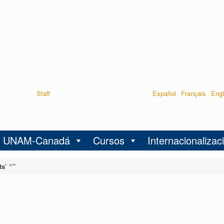
Staff
Español
Français
Engl
UNAM-Canadá
Cursos
Internacionalizac
s’ “”