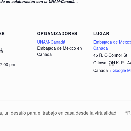
dá en colaboración con la UNAM-Canadá. .
ES
ORGANIZADORES
LUGAR
UNAM-Canadá
Embajada de Méxic
Embajada de México en
Canadá
24
Canadá
45 R. O'Connor St
Ottawa
,
ON
K1P 1A
 7:00 pm
Canada
+ Google M
un desafío para el trabajo en casa desde la virtualidad.
“‘R