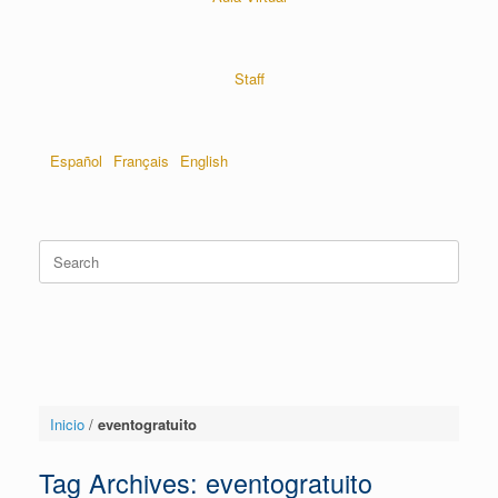
Staff
Español
Français
English
Inicio
/
eventogratuito
Tag Archives:
eventogratuito