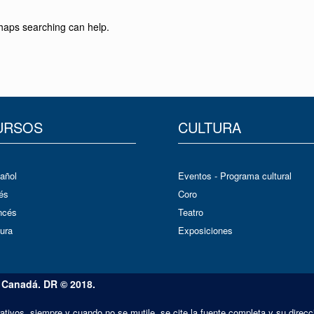
rhaps searching can help.
URSOS
CULTURA
añol
Eventos - Programa cultural
és
Coro
ncés
Teatro
ura
Exposiciones
 Canadá. DR © 2018.
ativos, siempre y cuando no se mutile, se cite la fuente completa y su direcc