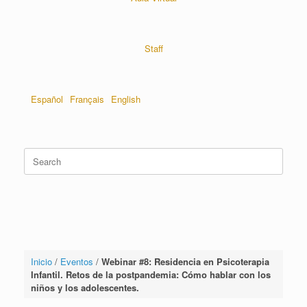
Staff
Español
Français
English
Inicio
/
Eventos
/
Webinar #8: Residencia en Psicoterapia
Infantil. Retos de la postpandemia: Cómo hablar con los
niños y los adolescentes.