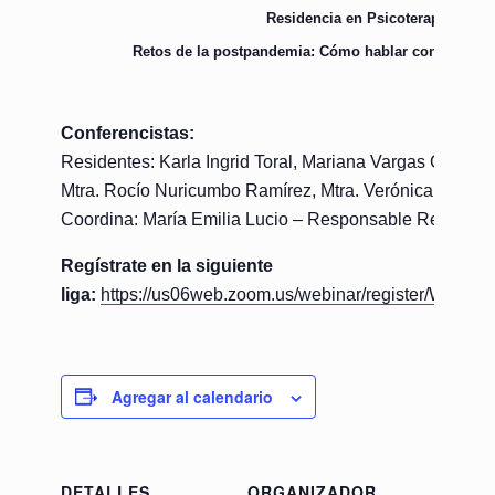
Residencia en Psicoterapia Infanti
Retos de la postpandemia: Cómo hablar con los niño
Conferencistas:
Residentes: Karla Ingrid Toral, Mariana Vargas Gómez
Mtra. Rocío Nuricumbo Ramírez, Mtra. Verónica Ruiz 
Coordina: María Emilia Lucio – Responsable Residencia 
Regístrate en la siguiente
liga:
https://us06web.zoom.us/webinar/register/W
Agregar al calendario
DETALLES
ORGANIZADOR