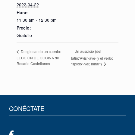
2022-04-22
Hora:
11:30 am - 12:30 pm
Precio:
Gratuito
Un auspicio (del
Desglosando un cuento:
LECCIÓN DE COCINA de
latín:”Avís”-ave- y el verbo
Rosario Castellanos
“spicio”-ver, mirar”)
CONÉCTATE