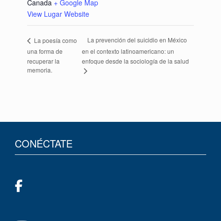
Canada
+ Google Map
View Lugar Website
La prevención del suicidio en México
La poesía como
una forma de
en el contexto latinoamericano: un
recuperar la
enfoque desde la sociología de la salud
memoria.
CONÉCTATE