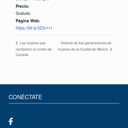
Precio:
Gratuito
Página Web:
https://bit.ly/3Z2c1r1
Historia de tres generaciones de
Las mujeres que
mujeres de la Ciudad de México
cambiaron el rumbo de
Canadá
CONÉCTATE