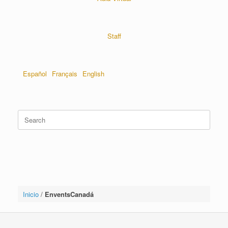
Staff
Español
Français
English
Inicio
/
EnventsCanadá